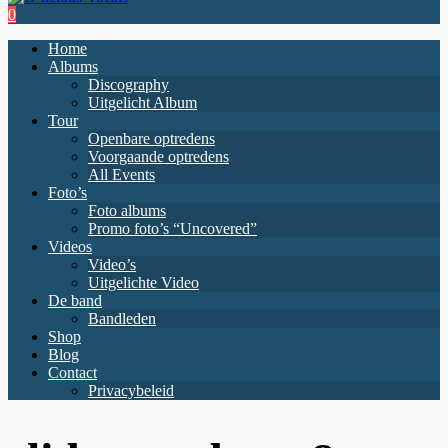
0
Home
Albums
Discography
Uitgelicht Album
Tour
Openbare optredens
Voorgaande optredens
All Events
Foto’s
Foto albums
Promo foto’s “Uncovered”
Videos
Video’s
Uitgelichte Video
De band
Bandleden
Shop
Blog
Contact
Privacybeleid