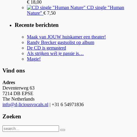
€
18,00
CD single "Human
Nature"
€
7,50
Recente berichten
Maak van JOUW huiskamer een theater!
Randy Brecker gastsolist op album
De CD is gemasterd
Als strijken wél je passie is…
Magie!
Vind ons
Adres
Deventerweg 63
7214 DB EPSE
The Netherlands
info@d-liciousvocals.nl
| +31 6 54971836
Zoeken