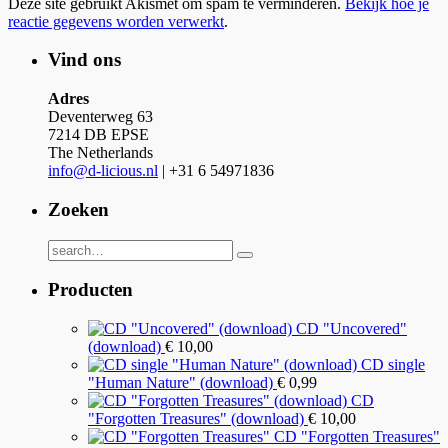
Deze site gebruikt Akismet om spam te verminderen.
Bekijk hoe je
reactie gegevens worden verwerkt
.
Vind ons
Adres
Deventerweg 63
7214 DB EPSE
The Netherlands
info@d-licious.nl
| +31 6 54971836
Zoeken
Producten
CD "Uncovered"
(download)
€
10,00
CD single
"Human Nature" (download)
€
0,99
CD
"Forgotten Treasures" (download)
€
10,00
CD "Forgotten Treasures"