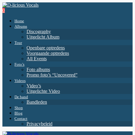
0
Home
Albums
Discography
Uitgelicht Album
Tour
Openbare optredens
Voorgaande optredens
All Events
Foto’s
Foto albums
Promo foto’s “Uncovered”
Videos
Video’s
Uitgelichte Video
De band
Bandleden
Shop
Blog
Contact
Privacybeleid