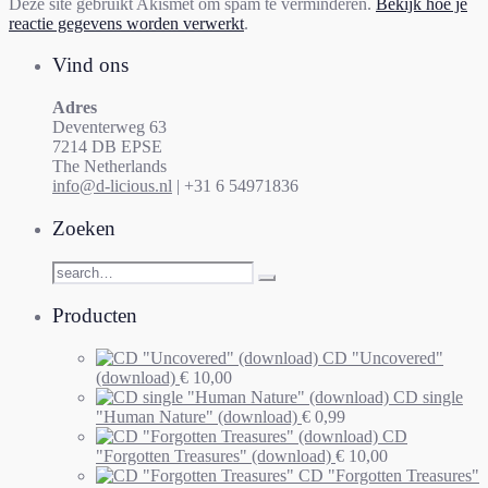
Deze site gebruikt Akismet om spam te verminderen.
Bekijk hoe je
reactie gegevens worden verwerkt
.
Vind ons
Adres
Deventerweg 63
7214 DB EPSE
The Netherlands
info@d-licious.nl
| +31 6 54971836
Zoeken
Producten
CD "Uncovered"
(download)
€
10,00
CD single
"Human Nature" (download)
€
0,99
CD
"Forgotten Treasures" (download)
€
10,00
CD "Forgotten Treasures"