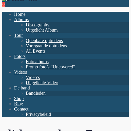
0
Home
Albums
Discography
Uitgelicht Album
Tour
Openbare optredens
Voorgaande optredens
All Events
Foto’s
Foto albums
Promo foto’s “Uncovered”
Videos
Video’s
Uitgelichte Video
De band
Bandleden
Shop
Blog
Contact
Privacybeleid