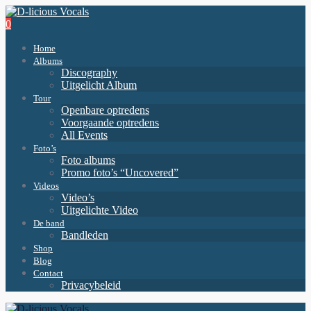
0
Home
Albums
Discography
Uitgelicht Album
Tour
Openbare optredens
Voorgaande optredens
All Events
Foto’s
Foto albums
Promo foto’s “Uncovered”
Videos
Video’s
Uitgelichte Video
De band
Bandleden
Shop
Blog
Contact
Privacybeleid