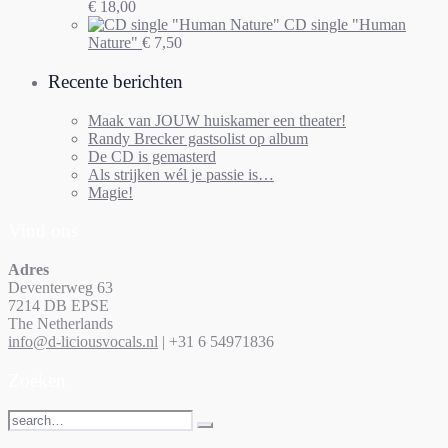
€
18,00
CD single "Human
Nature"
€
7,50
Recente berichten
Maak van JOUW huiskamer een theater!
Randy Brecker gastsolist op album
De CD is gemasterd
Als strijken wél je passie is…
Magie!
Vind ons
Adres
Deventerweg 63
7214 DB EPSE
The Netherlands
info@d-liciousvocals.nl
| +31 6 54971836
Zoeken