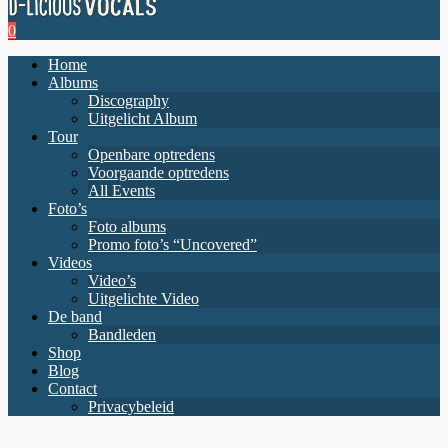
0
Home
Albums
Discography
Uitgelicht Album
Tour
Openbare optredens
Voorgaande optredens
All Events
Foto’s
Foto albums
Promo foto’s “Uncovered”
Videos
Video’s
Uitgelichte Video
De band
Bandleden
Shop
Blog
Contact
Privacybeleid