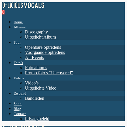
0
Home
Albums
Discography
Uitgelicht Album
Tour
Openbare optredens
Voorgaande optredens
All Events
Foto’s
Foto albums
Promo foto’s “Uncovered”
Videos
Video’s
Uitgelichte Video
De band
Bandleden
Shop
Blog
Contact
Privacybeleid