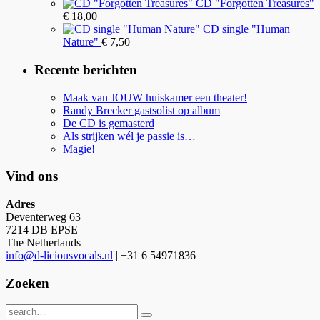
CD "Forgotten Treasures"
€
18,00
CD single "Human
Nature"
€
7,50
Recente berichten
Maak van JOUW huiskamer een theater!
Randy Brecker gastsolist op album
De CD is gemasterd
Als strijken wél je passie is…
Magie!
Vind ons
Adres
Deventerweg 63
7214 DB EPSE
The Netherlands
info@d-liciousvocals.nl
| +31 6 54971836
Zoeken