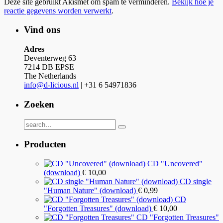
Deze site gebruikt Akismet om spam te verminderen.
Bekijk hoe je
reactie gegevens worden verwerkt
.
Vind ons
Adres
Deventerweg 63
7214 DB EPSE
The Netherlands
info@d-licious.nl
| +31 6 54971836
Zoeken
Producten
CD "Uncovered"
(download)
€
10,00
CD single
"Human Nature" (download)
€
0,99
CD
"Forgotten Treasures" (download)
€
10,00
CD "Forgotten Treasures"