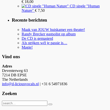
€
18,00
CD single "Human
Nature"
€
7,50
Recente berichten
Maak van JOUW huiskamer een theater!
Randy Brecker gastsolist op album
De CD is gemasterd
Als strijken wél je passie is…
Magie!
Vind ons
Adres
Deventerweg 63
7214 DB EPSE
The Netherlands
info@d-liciousvocals.nl
| +31 6 54971836
Zoeken