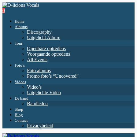
0
Home
Albums
Discography
Uitgelicht Album
Tour
Openbare optredens
Voorgaande optredens
All Events
Foto’s
Foto albums
Promo foto’s “Uncovered”
Videos
Video’s
Uitgelichte Video
De band
Bandleden
Shop
Blog
Contact
Privacybeleid