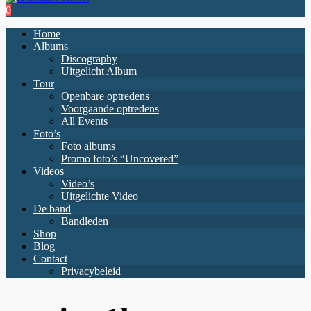
0
Home
Albums
Discography
Uitgelicht Album
Tour
Openbare optredens
Voorgaande optredens
All Events
Foto’s
Foto albums
Promo foto’s “Uncovered”
Videos
Video’s
Uitgelichte Video
De band
Bandleden
Shop
Blog
Contact
Privacybeleid