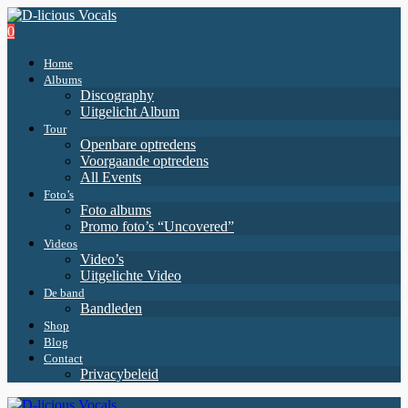
0
Home
Albums
Discography
Uitgelicht Album
Tour
Openbare optredens
Voorgaande optredens
All Events
Foto’s
Foto albums
Promo foto’s “Uncovered”
Videos
Video’s
Uitgelichte Video
De band
Bandleden
Shop
Blog
Contact
Privacybeleid