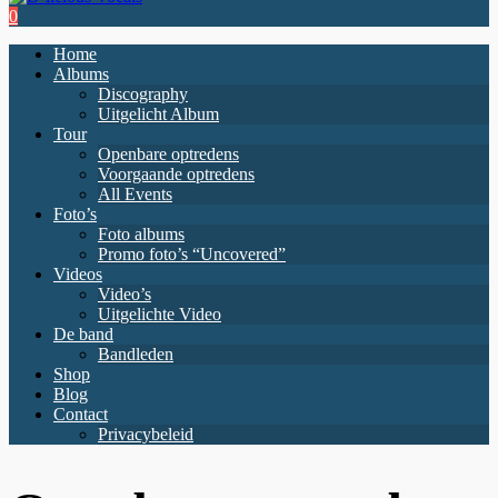
0
Home
Albums
Discography
Uitgelicht Album
Tour
Openbare optredens
Voorgaande optredens
All Events
Foto’s
Foto albums
Promo foto’s “Uncovered”
Videos
Video’s
Uitgelichte Video
De band
Bandleden
Shop
Blog
Contact
Privacybeleid