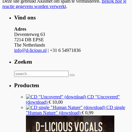
Deze site gebruikt Akismet om spam te verminderen.
Bekijk hoe je
reactie gegevens worden verwerkt
.
Vind ons
Adres
Deventerweg 63
7214 DB EPSE
The Netherlands
info@d-licious.nl
| +31 6 54971836
Zoeken
Producten
CD "Uncovered"
(download)
€
10,00
CD single
"Human Nature" (download)
€
0,99