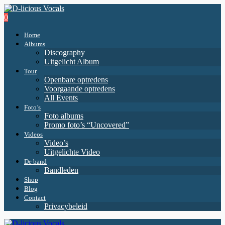
0
Home
Albums
Discography
Uitgelicht Album
Tour
Openbare optredens
Voorgaande optredens
All Events
Foto’s
Foto albums
Promo foto’s “Uncovered”
Videos
Video’s
Uitgelichte Video
De band
Bandleden
Shop
Blog
Contact
Privacybeleid