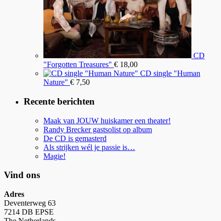
CD
"Forgotten Treasures"
€
18,00
CD single "Human
Nature"
€
7,50
Recente berichten
Maak van JOUW huiskamer een theater!
Randy Brecker gastsolist op album
De CD is gemasterd
Als strijken wél je passie is…
Magie!
Vind ons
Adres
Deventerweg 63
7214 DB EPSE
The Netherlands