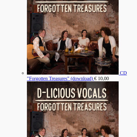
CD
"Forgotten Treasures" (download)
€
10,00