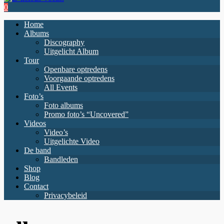
0
Home
Albums
Discography
Uitgelicht Album
Tour
Openbare optredens
Voorgaande optredens
All Events
Foto’s
Foto albums
Promo foto’s “Uncovered”
Videos
Video’s
Uitgelichte Video
De band
Bandleden
Shop
Blog
Contact
Privacybeleid