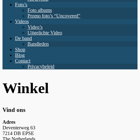
Foto’s
Foto albums
Promo foto’s “Uncovered”
Videos
Video’s
Uitgelichte Video
De band
Bandleden
Shop
Blog
Contact
Privacybeleid
Winkel
Vind ons
Adres
Deventerweg 63
7214 DB EPSE
The Netherlands