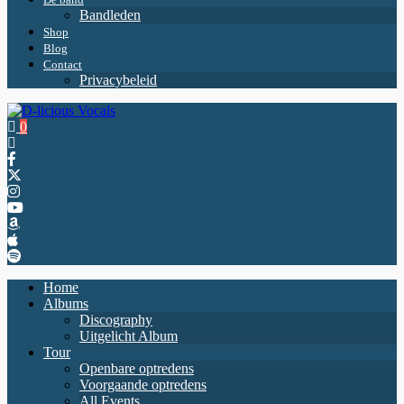
Bandleden
Shop
Blog
Contact
Privacybeleid
0
Home
Albums
Discography
Uitgelicht Album
Tour
Openbare optredens
Voorgaande optredens
All Events