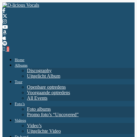
0
Home
Albums
Discography
Uitgelicht Album
Tour
Openbare optredens
Voorgaande optredens
All Events
Foto’s
Foto albums
Promo foto’s “Uncovered”
Videos
Video’s
Uitgelichte Video
De band