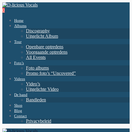
0
Home
Albums
Discography
Uitgelicht Album
Tour
Openbare optredens
Voorgaande optredens
All Events
Foto’s
Foto albums
Promo foto’s “Uncovered”
Videos
Video’s
Uitgelichte Video
De band
Bandleden
Shop
Blog
Contact
Privacybeleid