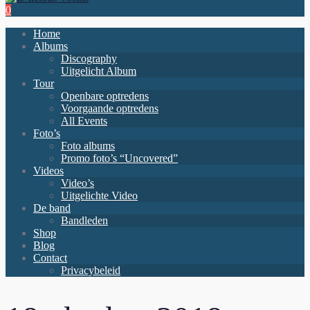
0
Home
Albums
Discography
Uitgelicht Album
Tour
Openbare optredens
Voorgaande optredens
All Events
Foto’s
Foto albums
Promo foto’s “Uncovered”
Videos
Video’s
Uitgelichte Video
De band
Bandleden
Shop
Blog
Contact
Privacybeleid