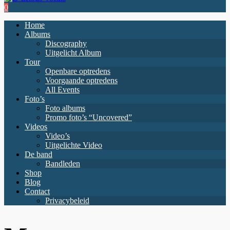
0
Home
Albums
Discography
Uitgelicht Album
Tour
Openbare optredens
Voorgaande optredens
All Events
Foto’s
Foto albums
Promo foto’s “Uncovered”
Videos
Video’s
Uitgelichte Video
De band
Bandleden
Shop
Blog
Contact
Privacybeleid