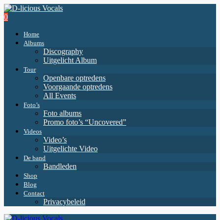
0
Home
Albums
Discography
Uitgelicht Album
Tour
Openbare optredens
Voorgaande optredens
All Events
Foto’s
Foto albums
Promo foto’s “Uncovered”
Videos
Video’s
Uitgelichte Video
De band
Bandleden
Shop
Blog
Contact
Privacybeleid