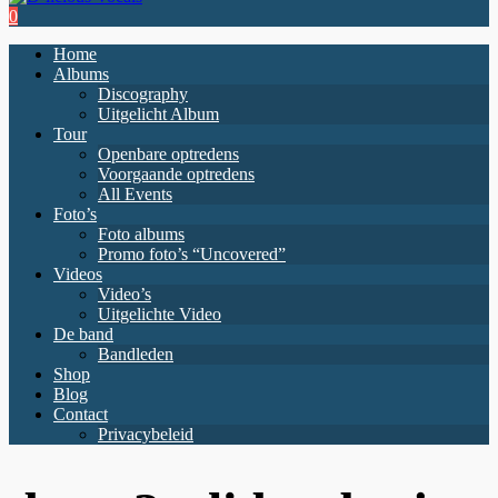
0
Home
Albums
Discography
Uitgelicht Album
Tour
Openbare optredens
Voorgaande optredens
All Events
Foto’s
Foto albums
Promo foto’s “Uncovered”
Videos
Video’s
Uitgelichte Video
De band
Bandleden
Shop
Blog
Contact
Privacybeleid