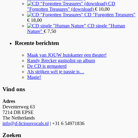
CD
"Forgotten Treasures" (download)
€
10,00
CD "Forgotten Treasures"
€
18,00
CD single "Human
Nature"
€
7,50
Recente berichten
Maak van JOUW huiskamer een theater!
Randy Brecker gastsolist op album
De CD is gemasterd
Als strijken wél je passie is…
Magie!
Vind ons
Adres
Deventerweg 63
7214 DB EPSE
The Netherlands
info@d-liciousvocals.nl
| +31 6 54971836
Zoeken